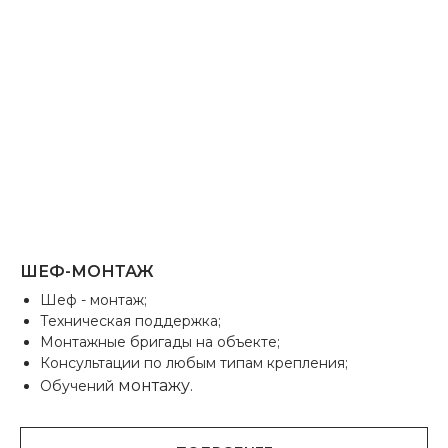
ОСТАЛИСЬ ВОПРОСЫ?
ШЕФ-МОНТАЖ
Оставьте заявку, и наши менеджеры
проконсультируют вас по условиям
Шеф - монтаж;
сотрудничества
Техническая поддержка;
Монтажные бригады на объекте;
Консультации по любым типам крепления;
монтажу.
Обучений
ФИО