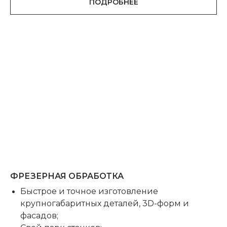
ПОДРОБНЕЕ
+7
Я даю согласие на обработку
персональных данных на условиях
Политики обработки персональных
данных
Я даю согласие получать
рекламные и информационные
материалы.
ОТПРАВИТЬ ЗАЯВКУ
ФРЕЗЕРНАЯ ОБРАБОТКА
Быстрое и точное изготовление
крупногабаритных деталей, 3D-форм и
фасадов;