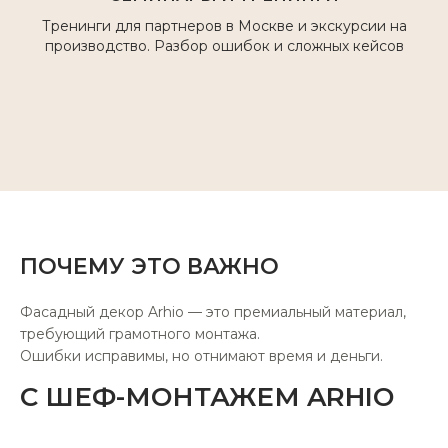
Тренинги для партнеров в Москве и экскурсии на
ПОЛУЧИТЕ РАСЧЕТ
производство. Разбор ошибок и сложных кейсов
ВАШЕГО ПРОЕКТА
Оставьте заявку, и наши менеджеры
проконсультируют вас по
ассортименту и условиям
сотрудничества
ФИО
ПОЧЕМУ ЭТО ВАЖНО
+7
Фасадный декор Arhio — это премиальный материал,
требующий грамотного монтажа.
Ошибки исправимы, но отнимают время и деньги.
Я даю согласие на обработку
персональных данных на условиях
С ШЕФ-МОНТАЖЕМ ARHIO
Политики обработки персональных
данных