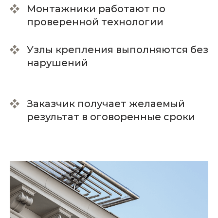
Я даю согласие получать
Монтажники работают по
рекламные и информационные
материалы.
проверенной технологии
ОТПРАВИТЬ ЗАЯВКУ
Узлы крепления выполняются без
нарушений
Заказчик получает желаемый
результат в оговоренные сроки