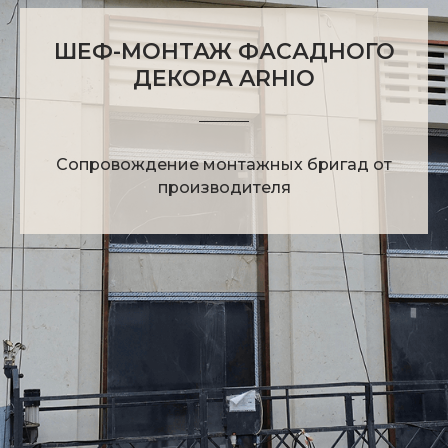
ШЕФ-МОНТАЖ ФАСАДНОГО
ДЕКОРА ARHIO
Сопровождение монтажных бригад от
производителя
ЧТО ТАКОЕ ШЕФ-
МОНТАЖ ARHIO?
Шеф-монтаж — это комплексное
сопровождение монтажа фасадного
декора. Мы помогаем подрядчикам
работать с нашим материалом так,
чтобы результат соответствовал