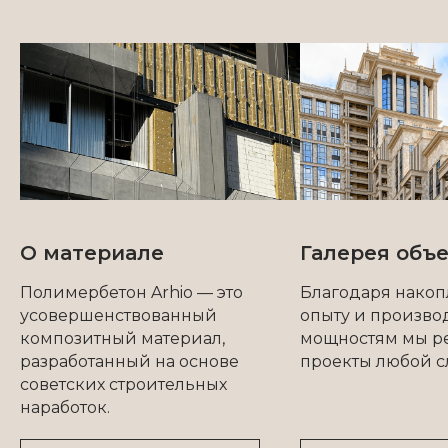
© 2005-2025 Изготовление фасадного
декора из полимербетона ARHIO
Политика конфиденциальности
Разработка
и
продвижение
сайта -
WebCanape
О материале
Галерея объ
Полимербетон Arhio — это
Благодаря нако
усовершенствованный
опыту и произв
композитный материал,
мощностям мы р
разработанный на основе
проекты любой 
советских строительных
наработок.